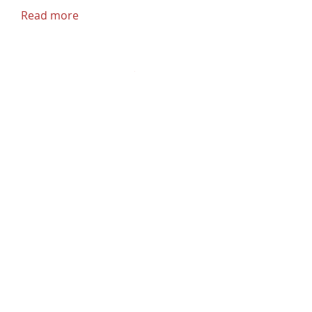
Read more
8/ የሰንበት ትምህርት ቤቶች ማደራጃ ክፍል
Read more
9/ የሕፃናት እና ወጣቶች አስተዳደግ ክፍል
Read more
10/ የበጎ አድራጎት ዕቅድና ልማት መምሪያ