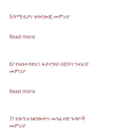
5/የሚዲያና ቴክኖሎጂ መምሪያ
Read more
6/ የአስተዳድር፤ ፋይናንስ፤ በጀትና ንብረት
መምሪያ
Read more
7/ የሕግ አገልግሎትና መንፈሳዊ ጉዳዮች
መምሪያ