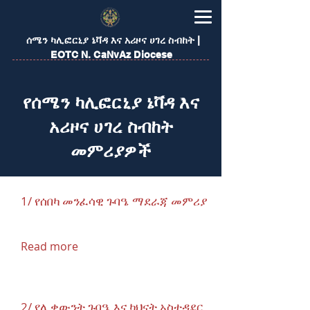
​ሰሜን ካሊፎርኒያ ኔቫዳ እና አሪዞና ሀገረ ስብከት |
EOTC N. CaNvAz Diocese
​የሰሜን ካሊፎርኒያ ኔቫዳ እና
አሪዞና ሀገረ ስብከት
መምሪያዎች
1/ የሰበካ መንፈሳዊ ጉባዔ ማደራጃ መምሪያ
Read more
2/ የሊቃውንት ጉባዔ እና ካህናት አስተዳደር